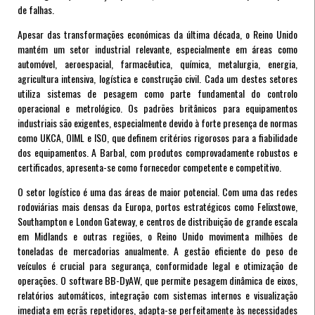
de falhas.
Apesar das transformações económicas da última década, o Reino Unido
mantém um setor industrial relevante, especialmente em áreas como
automóvel, aeroespacial, farmacêutica, química, metalurgia, energia,
agricultura intensiva, logística e construção civil. Cada um destes setores
utiliza sistemas de pesagem como parte fundamental do controlo
operacional e metrológico. Os padrões britânicos para equipamentos
industriais são exigentes, especialmente devido à forte presença de normas
como UKCA, OIML e ISO, que definem critérios rigorosos para a fiabilidade
dos equipamentos. A Barbal, com produtos comprovadamente robustos e
certificados, apresenta-se como fornecedor competente e competitivo.
O setor logístico é uma das áreas de maior potencial. Com uma das redes
rodoviárias mais densas da Europa, portos estratégicos como Felixstowe,
Southampton e London Gateway, e centros de distribuição de grande escala
em Midlands e outras regiões, o Reino Unido movimenta milhões de
toneladas de mercadorias anualmente. A gestão eficiente do peso de
veículos é crucial para segurança, conformidade legal e otimização de
operações. O software BB-DyAW, que permite pesagem dinâmica de eixos,
relatórios automáticos, integração com sistemas internos e visualização
imediata em ecrãs repetidores, adapta-se perfeitamente às necessidades