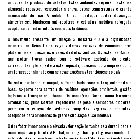
unidades de produção de asfaltos. Estes ambientes requerem sistemas
altamente robustos, resistentes à chuva, baixas temperaturas e grande
intensidade de uso. A célula TC com proteção contra descargas
atmosféricas, blindagem anti-roedores e estrutura metálica reforçada
adapta-se perfeitamente às condições britânicas.
O movimento crescente em direção à Indústria 4.0 e à digitalização
industrial no Reino Unido exige sistemas capazes de comunicar com
plataformas empresariais e bases de dados centrais. Os sistemas Barbal,
que podem trocar dados com o software existente do cliente,
correspondem plenamente a este requisito, posicionando a empresa como
um fornecedor alinhado com as novas exigências tecnológicas do país.
No setor público e municipal, o Reino Unido recorre frequentemente a
básculas-ponte para controlo de resíduos, operações ambientais, gestão
logística e transportes urbanos. Os acessórios Barbal, como barreiras
automáticas, guias laterais, repetidores de peso e semáforos bicolores,
permitem a criação de sistemas completos, seguros e eficientes,
adequados para ambientes de grande circulação e uso intensivo.
Outro fator importante é a elevada valorização britânica pela durabilidade e
manutenção simplificada. A Barbal, com engenharia portuguesa reconhecida
pela robustez e excelente relação custo-benefício, tem potencial para